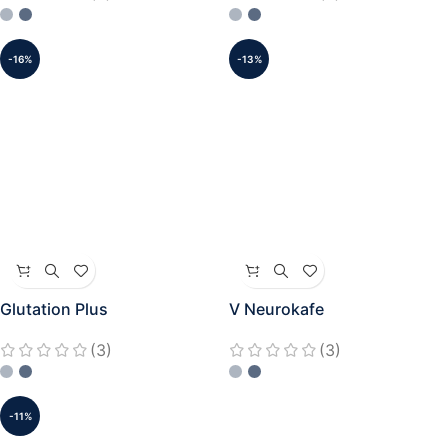
-16%
-13%
Glutation Plus
V Neurokafe
(3)
(3)
-11%