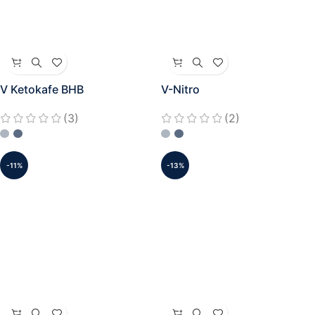
V Ketokafe BHB
V-Nitro
(3)
(2)
-11%
-13%