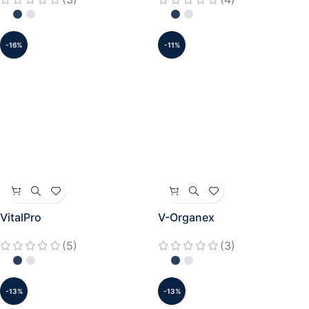
-16%
-11%
VitalPro
V-Organex
(5)
(3)
-13%
-13%