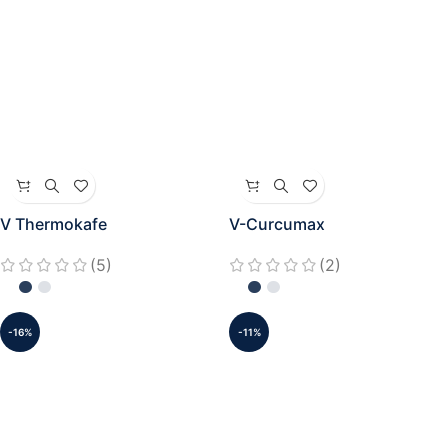
V Thermokafe
V-Curcumax
(5)
(2)
-16%
-11%