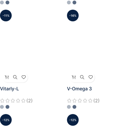
-11%
-16%
Vitarly-L
V-Omega 3
(2)
(2)
-12%
-12%