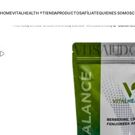
HOME
VITALHEALTH ®
TIENDA
PRODUCTOS
AFÍLIATE
QUIENES SOMOS
C
Tienda
Línea Desintoxica
Salud Metabólica
S-Balanc