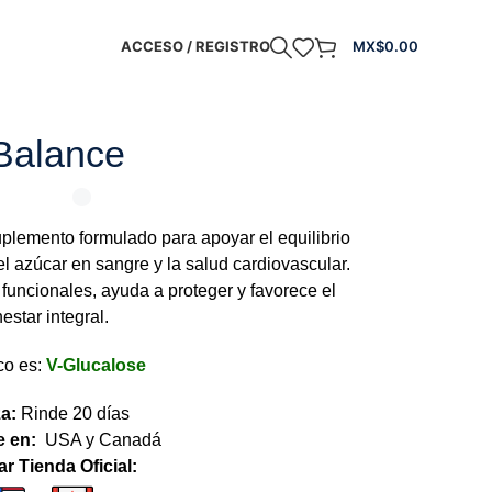
ACCESO / REGISTRO
MX$
0.00
Balance
plemento formulado para apoyar el equilibrio
el azúcar en sangre y la salud cardiovascular.
funcionales, ayuda a proteger y favorece el
estar integral.
co es:
V-Glucalose
a:
Rinde 20 días
e en:
USA y Canadá
r Tienda Oficial: