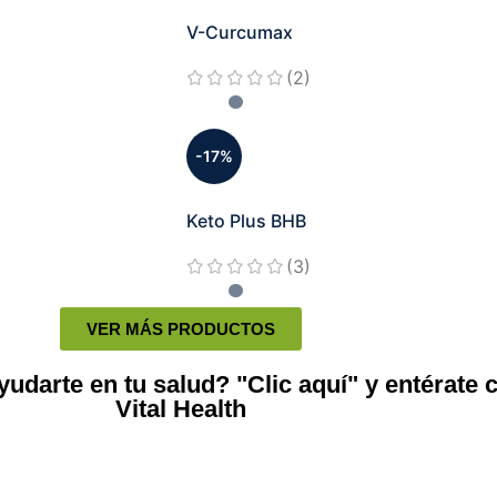
V-Curcumax
(2)
-17%
Keto Plus BHB
(3)
VER MÁS PRODUCTOS
darte en tu salud? "Clic aquí" y entérate 
Vital Health