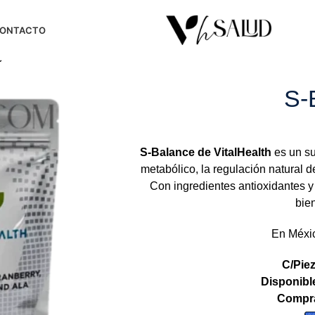
ONTACTO
e
S-
S-Balance de VitalHealth
es un su
metabólico, la regulación natural d
Con ingredientes antioxidantes y 
bien
En Méxi
C/Piez
Disponibl
Compra