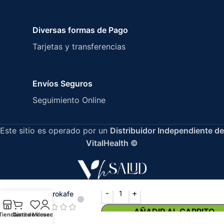
Diversas formas de Pago
Tarjetas y transferencias
Envíos Seguros
Seguimiento Online
Este sitio es operado por un
Distribuidor Independiente de
VitalHealth ©
V Neurokafe
AÑADIR AL CARRITO
Tienda
Carrito
Lista de deseos
Mi cuenta