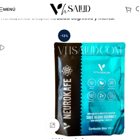
MENÚ
Tienda
Línea Despierta
Salud cognitiva y mental
-13%
Clic para ampliar