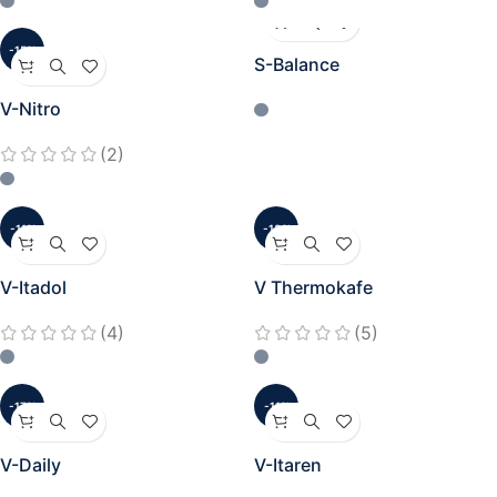
-15%
S-Balance
V-Nitro
(2)
-11%
-13%
V-Itadol
V Thermokafe
(4)
(5)
-17%
-11%
V-Daily
V-Itaren