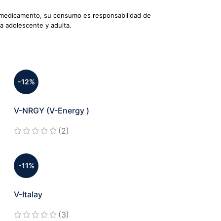
un medicamento, su consumo es responsabilidad de
pa adolescente y adulta.
-12%
V-NRGY (V-Energy )
(2)
-11%
V-Italay
(3)