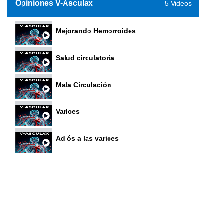
Opiniones V-Asculax
5 Videos
Mejorando Hemorroides
Salud circulatoria
Mala Circulación
Varices
Adiós a las varices