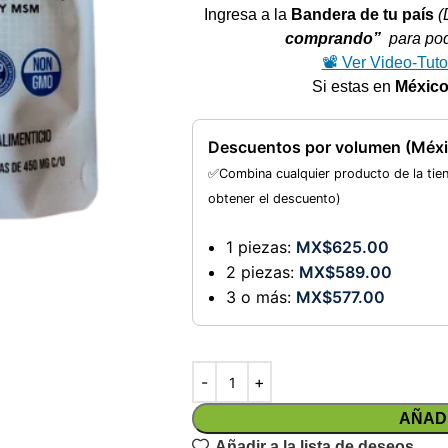
Ingresa a la
Bandera de tu país
(
comprando”
para pode
📽️ Ver Video-Tuto
Si estas en
Méxic
Descuentos por volumen (Méxi
✅Combina cualquier producto de la tie
obtener el descuento)
1 piezas:
MX$
625.00
2 piezas:
MX$
589.00
3 o más:
MX$
577.00
AÑAD
Añadir a la lista de deseos