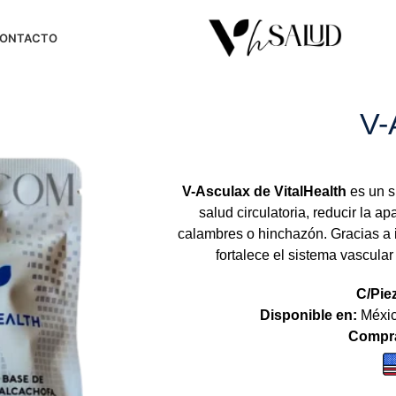
ONTACTO
V-
V-Asculax de VitalHealth
es un s
salud circulatoria, reducir la a
calambres o hinchazón. Gracias a
fortalece el sistema vascula
C/Pie
Disponible en:
Méxic
Compra