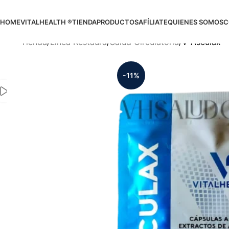
HOME
VITALHEALTH ®
TIENDA
PRODUCTOS
AFÍLIATE
QUIENES SOMOS
C
Tienda
Línea Restaura
Salud Circulatoria
V-Asculax
-11%