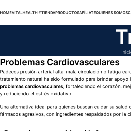
HOME
VITALHEALTH ®
TIENDA
PRODUCTOS
AFÍLIATE
QUIENES SOMOS
C
T
Inici
Problemas Cardiovasculares
Padeces presión arterial alta, mala circulación o fatiga ca
tratamiento natural ha sido formulado para brindar apoyo 
problemas cardiovasculares
, fortaleciendo el corazón, me
y reduciendo el estrés oxidativo.
Una alternativa ideal para quienes buscan cuidar su salud c
fármacos agresivos, con ingredientes respaldados por la ci