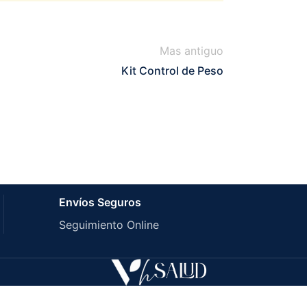
Mas antiguo
Kit Control de Peso
Circulatorio y Cardiovascular
Envíos Seguros
ontrol de la Hipertensión
Seguimiento Online