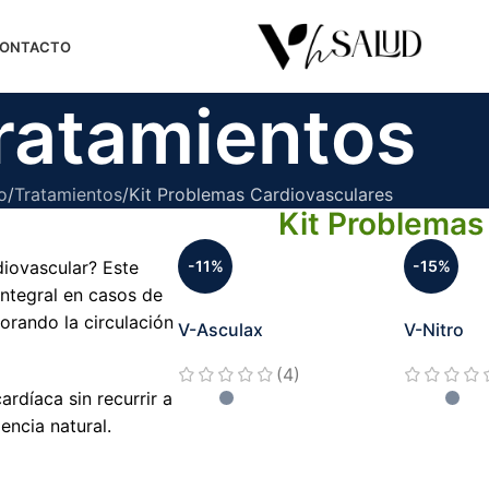
ONTACTO
ratamientos
o
Tratamientos
Kit Problemas Cardiovasculares
Kit Problemas
rdiovascular? Este
-11%
-15%
integral en casos de
jorando la circulación
V-Asculax
V-Nitro
(4)
ardíaca sin recurrir a
encia natural.