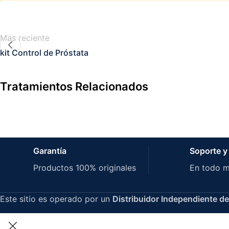
Mas reciente
kit Control de Próstata
Tratamientos Relacionados
Circulatorio y Cardiovascular
Garantía
Soporte y
Kit Control Mala Circulación y
K
Productos 100% originales
En todo 
Várices
Este sitio es operado por un
Distribuidor Independiente de