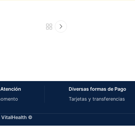
Circulatorio y Cardiovascular
 Atención
Diversas formas de Pago
it Control Trombosis
Kit C
momento
Tarjetas y transferencias
 VitalHealth ©