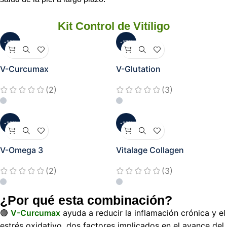
Kit Control de Vitíligo
-13%
-17%
V-Curcumax
V-Glutation
(2)
(3)
-16%
-16%
V-Omega 3
Vitalage Collagen
(2)
(3)
¿Por qué esta combinación?
🟢
V-Curcumax
ayuda a reducir la inflamación crónica y el
estrés oxidativo, dos factores implicados en el avance del