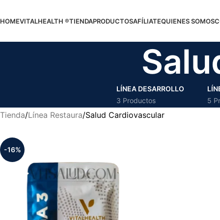
HOME
VITALHEALTH ®
TIENDA
PRODUCTOS
AFÍLIATE
QUIENES SOMOS
C
Salu
LÍNEA DESARROLLO
LÍN
3 Productos
5 P
Tienda
Línea Restaura
Salud Cardiovascular
-16%